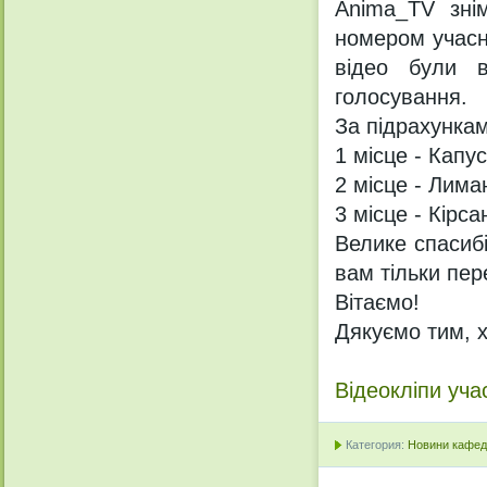
Anima_TV знім
номером учасни
відео були в
голосування.
За підрахунка
1 місце - Капу
2 місце - Лима
3 місце - Кірс
Велике спасиб
вам тільки пер
Вітаємо!
Дякуємо тим, х
Відеокліпи уча
Категория:
Новини кафедр