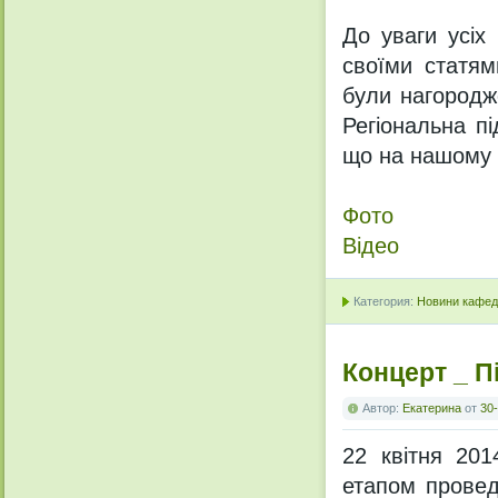
До уваги усіх 
своїми статям
були нагородже
Регіональна п
що на нашому ф
Фото
Відео
Категория:
Новини кафедр
Концерт _ П
Автор:
Екатерина
от
30-
22 квітня 201
етапом провед