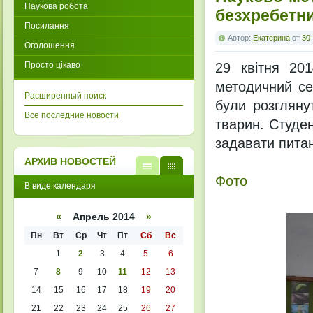
Наукова робота
безхребетн
Посилання
Автор:
Екатерина
от
30-
Оголошення
Просто цікаво
29 квітня 201
методичний се
Расширенный поиск
були розгляну
Все последние новости
тварин. Студен
задавати питан
АРХИВ НОВОСТЕЙ
Фото
В
В
В виде календаря
виде
виде
списк
кален
а
даря
«
Апрель 2014
»
Пн
Вт
Ср
Чт
Пт
Сб
Вс
1
2
3
4
5
6
7
8
9
10
11
12
13
14
15
16
17
18
19
20
21
22
23
24
25
26
27