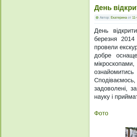
День відкри
Автор:
Екатерина
от
11-
День відкрит
березня 2014 
провели екскур
добре оснаще
мікроскопами,
ознайомитись
Сподіваємось, 
задоволені, з
науку і прийма
Фото