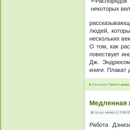
рассказывающ
людей, которы
нескольких век
О том, как ра
повествует ин
Дж. Эндрюсом
книги. Плакат 
Категория:
Просто цікаво
Медленная 
Автор:
semen
от
2-04-2
Работа Дэниэ