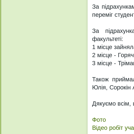
За підрахунка
переміг студен
За підрахун
факультеті:
1 місце зайнял
2 місце - Горяч
3 місце - Трім
Також приймал
Юлія, Сорокін 
Дякуємо всім, 
Фото
Відео робіт уча