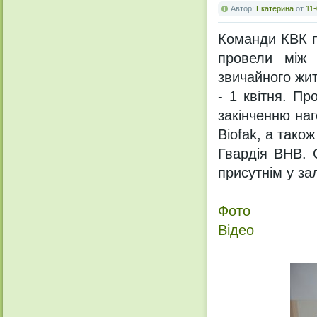
Автор:
Екатерина
от
11-
Команди КВК пе
провели між 
звичайного жит
- 1 квітня. Пр
закінченню на
Biofak, а тако
Гвардія ВНВ. 
присутнім у за
Фото
Відео