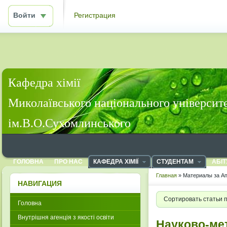
Войти
Регистрация
Кафедра хімії
Миколаївського національного університ
ім.В.О.Сухомлинського
ГОЛОВНА
ПРО НАС
КАФЕДРА ХІМІЇ
СТУДЕНТАМ
АБІТ
Главная
» Материалы за Ап
НАВИГАЦИЯ
Сортировать статьи 
Головна
Внутрішня агенція з якості освіти
Науково-ме