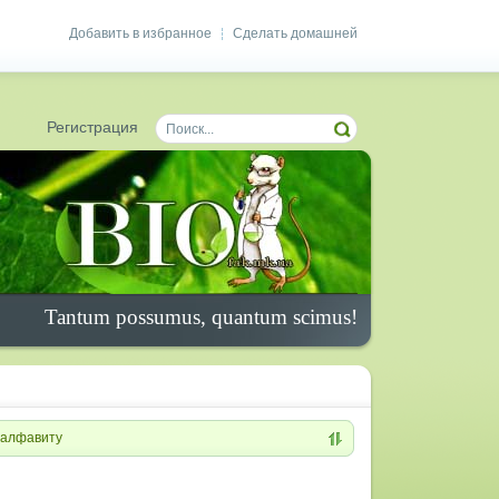
Добавить в избранное
Сделать домашней
|
Регистрация
Tantum possumus, quantum scimus!
алфавиту