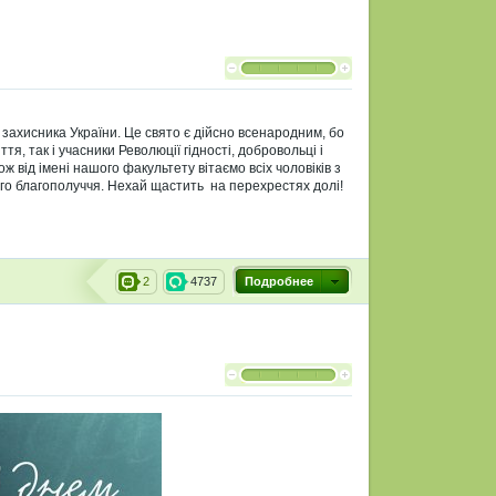
захисника України. Це свято є дійсно всенародним, бо
я, так і учасники Революції гідності, добровольці і
Тож від імені нашого факультету вітаємо всіх чоловіків з
ого благополуччя. Нехай щастить на перехрестях долі!
2
4737
Подробнее