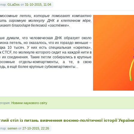
втор:
GLaDos
от
31-10-2015, 11:04
мосомные петли, которые помогают компактно
ить огромную молекулу ДНК в клеточном ядре,
икают благодаря белковой «застёжке».
ше думали, что человеческая ДНК образует около
иона петель, но оказалось, что их гораздо меньше –
дка 10 тысяч. У них есть специальная «скрепка»,
к CTCF, по молекуле которого сидит на каждой нити в
е их соединения. Такие петли собирались в крупные
мосомные отделы-компартменты, а те, в свою
едь, в ещё более крупные субкомпартменты
...
егория:
Новини наукового світу
лий стіл із питань вивченння воєнно-політичної історії Україн
втор:
semen
от
27-10-2015, 22:26