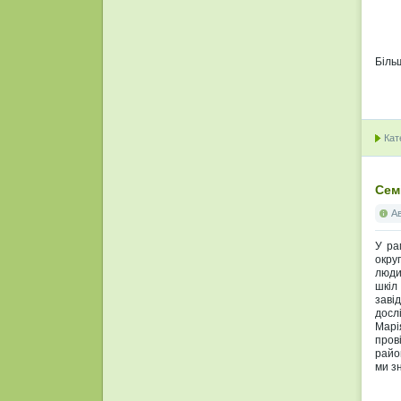
Біль
Кат
Сем
А
У ра
окру
людин
шкіл
заві
досл
Марі
пров
райо
ми зн