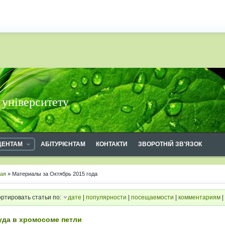
 університету
ДЕНТАМ
АБІТУРІЄНТАМ
КОНТАКТИ
ЗВОРОТНІЙ ЗВ'ЯЗОК
ная
» Материалы за Октябрь 2015 года
ртировать статьи по:
дате
|
популярности
|
посещаемости
|
комментариям
|
уда в хромосоме петли