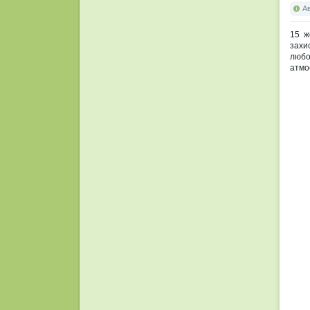
А
15 ж
захи
любо
атмо