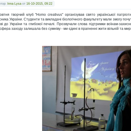
втор:
Inna Lysa
от
16-10-2015, 09:22
овтня творчий клуб "Homo creativus" організував свято української патріо
сника України. Студенти та викладачі біологічного факультету мали змогу почут
ві до України та глибокої печалі. Прозвучали слова підтримки воїнам-захисни
сфера заходу залишала без сумніву - ми єдині в прагненні жити вільній та мирн