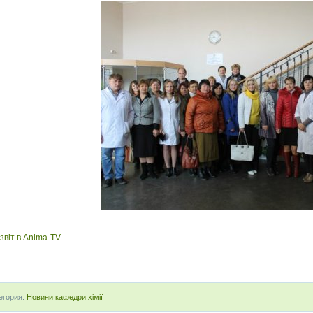
звіт в Anima-TV
егория:
Новини кафедри хімії