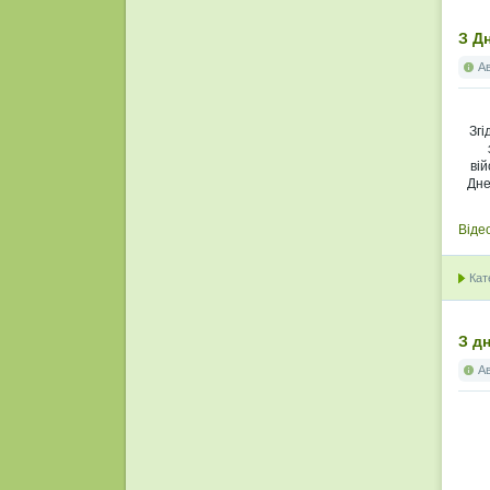
З Д
А
Згі
вій
Дне
Віде
Кат
З д
А