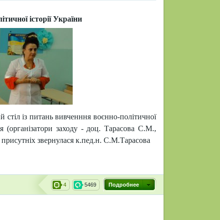
ітичної історії України
ий стіл із питань вивченння воєнно-політичної
я (організатори заходу - доц. Тарасова С.М.,
 присутніх звернулася к.пед.н. С.М.
Тарасова
4
5469
Подробнее