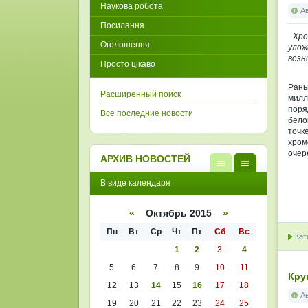
Наукова робота
А
Посилання
Хро
Оголошення
улож
возн
Просто цікаво
Рань
Расширенный поиск
милл
поря
Все последние новости
бело
точк
хро
очер
АРХИВ НОВОСТЕЙ
В
В
В виде календаря
виде
виде
списк
кален
а
даря
«
Октябрь 2015
»
Пн
Вт
Ср
Чт
Пт
Сб
Вс
Кат
1
2
3
4
5
6
7
8
9
10
11
Круг
12
13
14
15
16
17
18
А
19
20
21
22
23
24
25