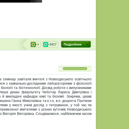
4
5417
Подробнее
 семінар завітали вчителі з Новоодеського освітнього
ся з навчально-дослідними лабораторіями з фізіології
біології та біотехнології.
Досвід роботи з випускниками
е лише декан факультету Чеботар Лариса Дмитрівна і
викладачі кафедри хімії та біохімії. Зокрема, цікаві
шина Ганна Миколаївна та к.т.н, в.о. доцента Пасічник
лями у якості учнів дослід з титрування, у той час як
привезеної вчителями з різних куточків Новоодеського
о Вікторія Вікторівна. Сподіваємося, найближчим часом