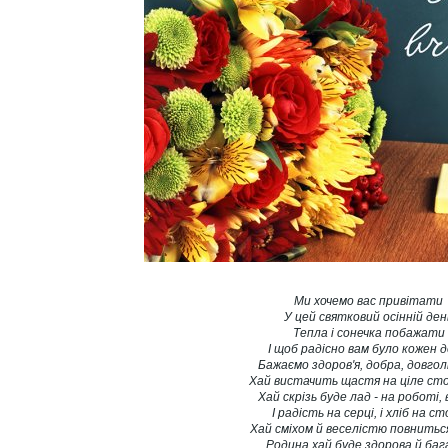
Ми хочемо вас привітати
У цей святковий осінній ден
Тепла і сонечка побажати
І щоб радісно вам було кожен д
Бажаємо здоров'я, добра, довго
Хай вистачить щастя на ціле ст
Хай скрізь буде лад - на роботі, в 
І радість на серці, і хліб на ст
Хай сміхом й веселістю повнитьс
Родина хай буде здорова й баг