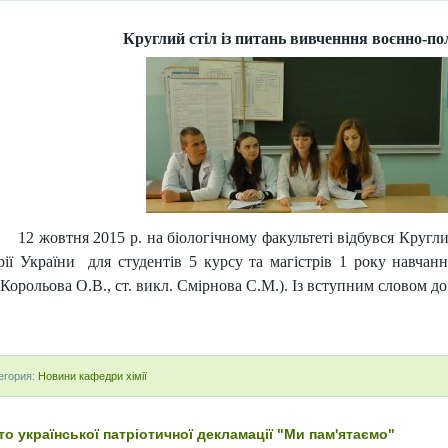
Круглий стіл із питань вивченння воєнно-пол
12 жовтня 2015 р. на біологічному факультеті відбувся Кругл
орії України для студентів 5 курсу та магістрів 1 року навчанн
Корольова О.В., ст. викл. Смірнова С.М.). Із вступним словом до
егория:
Новини кафедри хімії
то української патріотичної декламації "Ми пам'ятаємо"