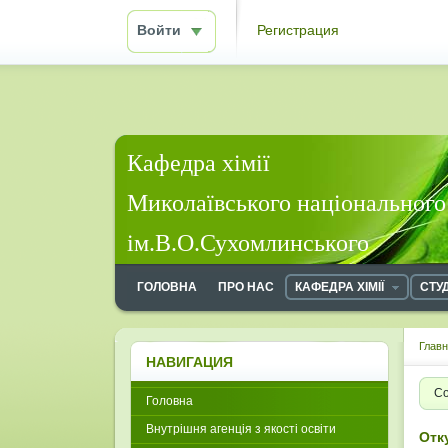
Войти
Регистрация
Кафедра хімії
Миколаївського національного
ім.В.О.Сухомлинського
ГОЛОВНА
ПРО НАС
КАФЕДРА ХІМІЇ
СТУ
Глав
НАВИГАЦИЯ
Со
Головна
Внутрішня агенція з якості освіти
Отк