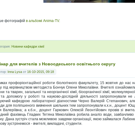
ше фотографій
в альбомі Anima-TV.
егория:
Новини кафедри хімії
інар для вчителів з Новоодеського освітнього округу
втор:
Inna Lysa
от
16-10-2015, 09:18
мках профорієнтаційної роботи біологічного факультету, 15 жовтня до нас на
гу під керівництвом методиста Бончук Олени Миколаївни. Вчителі ознайомили
и та тварин, загальної та неорганічної хімії, біоорганічної хімії, молекулярної 
 та допомогу у роботі та науково-дослідній діяльності запропонували н
дуючий кафедрою лабораторної діагностики Черно Валерій Степанович, але й 
іди для поліпшеного вивчення шкільних тем запропонували к.х.н., доцент Ющи
я Валеріївна; а к.б.н., доцент Гаркович Олексій Леонтійович провів зі вчите
ідний фахівець Гладких Тетяна Миколаївна робила аналіз води, завбачливо 
ну. Дана зустріч стала можливою завдяки організації, якою займалася Лабенк
ову зустрінемося - вчителі, викладачі, студенти.