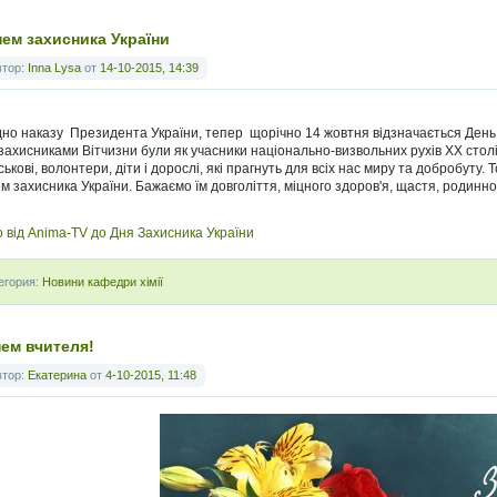
нем захисника України
втор:
Inna Lysa
от
14-10-2015, 14:39
дно наказу Президента України, тепер щорічно 14 жовтня відзначається День 
захисниками Вітчизни були як учасники національно-визвольних рухів ХХ столітт
ськові, волонтери, діти і дорослі, які прагнуть для всіх нас миру та добробуту. 
м захисника України. Бажаємо їм довголіття, міцного здоров'я, щастя, родинн
о від Anima-TV до Дня Захисника України
егория:
Новини кафедри хімії
нем вчителя!
втор:
Екатерина
от
4-10-2015, 11:48