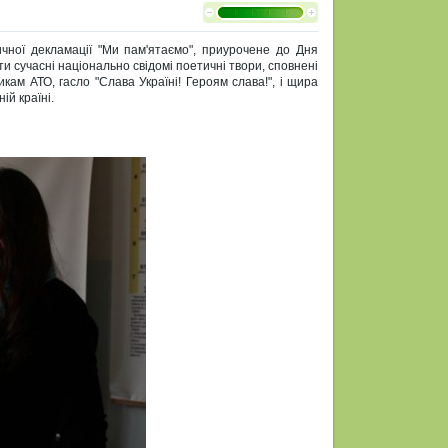
тичної декламації "Ми пам'ятаємо", приурочене до Дня
и сучасні національно свідомі поетичні твори, сповнені
кам АТО, гасло "Слава Україні! Героям слава!", і щира
ій країні.