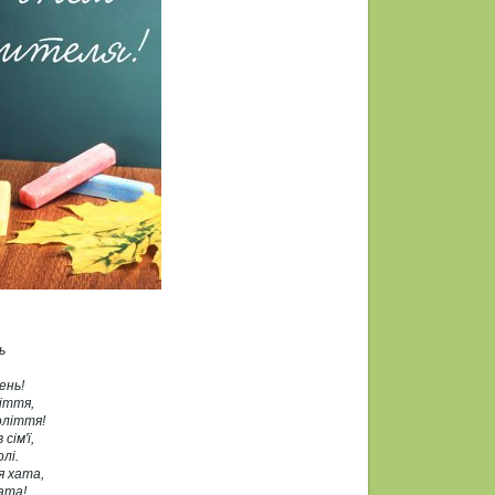
ь
ень!
ліття,
оліття!
сім'ї,
олі.
я хата,
ата!