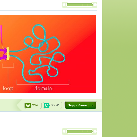
2398
60661
Подробнее
и