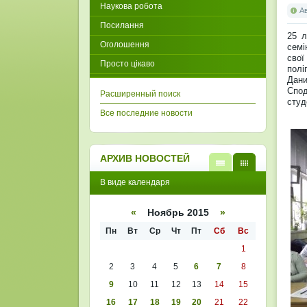
Наукова робота
А
Посилання
25 л
Оголошення
семі
свої
Просто цікаво
полі
Дани
Спод
Расширенный поиск
студ
Все последние новости
АРХИВ НОВОСТЕЙ
В
В
В виде календаря
виде
виде
списк
кален
а
даря
«
Ноябрь 2015
»
Пн
Вт
Ср
Чт
Пт
Сб
Вс
1
2
3
4
5
6
7
8
9
10
11
12
13
14
15
16
17
18
19
20
21
22