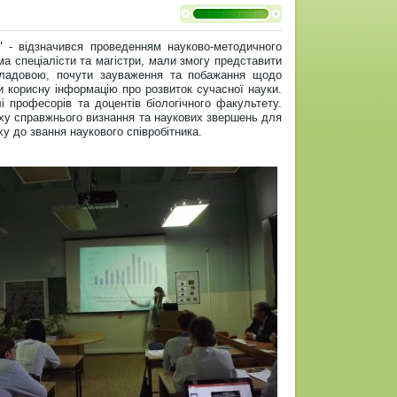
" - відзначився проведенням науково-методичного
ма спеціалісти та магістри, мали змогу представити
складовою, почути зауваження та побажання щодо
 корисну інформацію про розвиток сучасної науки.
 професорів та доцентів біологічного факультету.
ху справжнього визнання та наукових звершень для
ху до звання наукового співробітника.