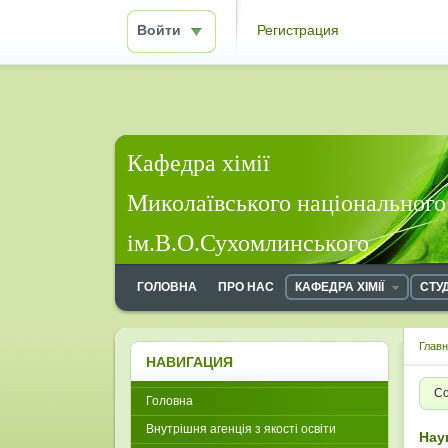
Войти
Регистрация
Кафедра хімії
Миколаївського національного
ім.В.О.Сухомлинського
ГОЛОВНА
ПРО НАС
КАФЕДРА ХІМІЇ
СТУ
Глав
НАВИГАЦИЯ
Со
Головна
Внутрішня агенція з якості освіти
Нау