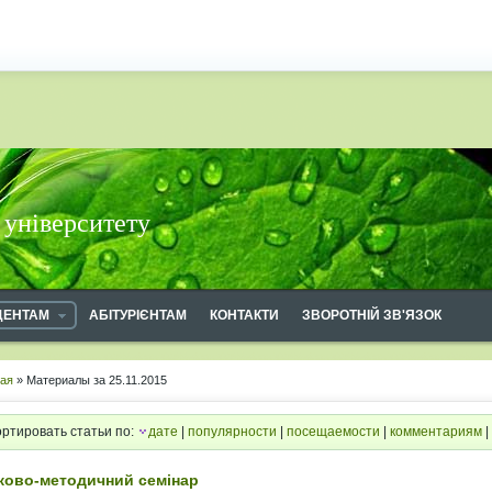
 університету
ДЕНТАМ
АБІТУРІЄНТАМ
КОНТАКТИ
ЗВОРОТНІЙ ЗВ'ЯЗОК
ная
» Материалы за 25.11.2015
ртировать статьи по:
дате
|
популярности
|
посещаемости
|
комментариям
|
ково-методичний семінар