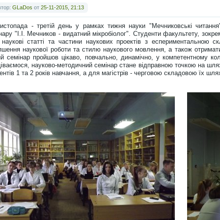
втор:
GLaDos
от
25-11-2015, 21:13
истопада - третій день у рамках тижня науки "Мечниковські читання
нару "І.І. Мечников - видатний мікробіолог". Студенти факультету, зокре
 наукові статті та частини наукових проектів з еспериментальною 
пшення наукової роботи та стилю наукового мовлення, а також отримати
й семінар пройшов цікаво, повчально, динамічно, у компетентному колі
іваємося, науково-методичний семінар стане відправною точкою на шля
ентів 1 та 2 років навчання, а для магістрів - черговою складовою їх шля