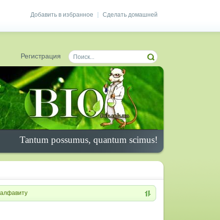
Добавить в избранное
Сделать домашней
|
Регистрация
Tantum possumus, quantum scimus!
алфавиту