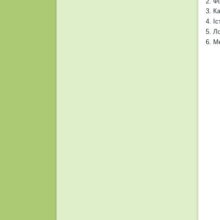
2. Ф
3. К
4. І
5. Л
6. М