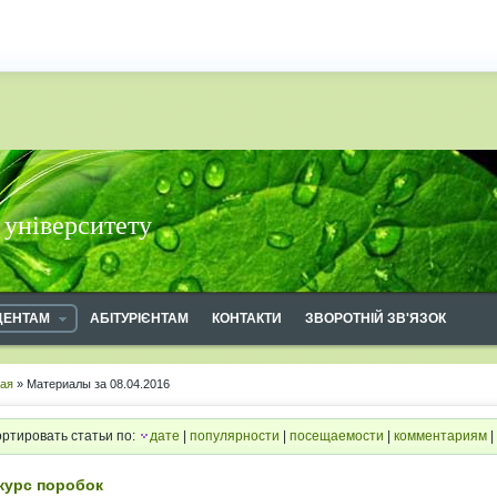
 університету
ДЕНТАМ
АБІТУРІЄНТАМ
КОНТАКТИ
ЗВОРОТНІЙ ЗВ'ЯЗОК
ная
» Материалы за 08.04.2016
ртировать статьи по:
дате
|
популярности
|
посещаемости
|
комментариям
|
курс поробок