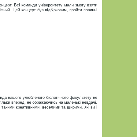
нцерт. Всі команди університету мали змогу взяти
іяний. Цей концерт був відбірковим, пройти повинні
нда нашого улюбленого біологічного факультету не
тільки вперед, не ображаючись на маленькі невдачі,
 такими креативними, веселими та щирими, які ви і