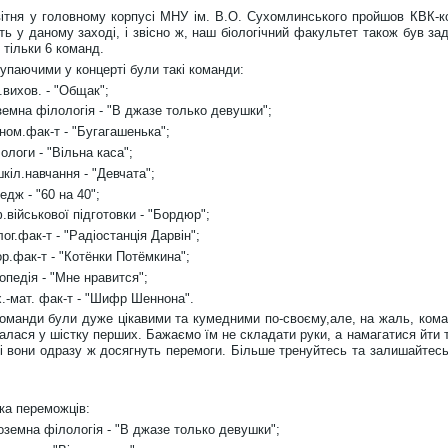
ітня у головному корпусі МНУ ім. В.О. Сухомлинського пройшов КВК-ко
ть у даному заході, і звісно ж, наш біологічний факультет також був зад
 тільки 6 команд.
упаючими у концерті були такі команди:
з.вихов. - "Общак";
оземна філологія - "В джазе только девушки";
оном.фак-т - "Бугагашенька";
лологи - "Вільна каса";
шкіл.навчання - "Девчата";
ледж - "60 на 40";
ф.військової підготовки - "Бордюр";
олог.фак-т - "Радіостанція Дарвін";
тор.фак-т - "Котёнки Потёмкина";
гопедія - "Мне нравится";
х.-мат. фак-т - "Шифр Шеннона".
команди були дуже цікавими та кумедними по-своєму,але, на жаль, кома
алася у шістку перших. Бажаємо їм не складати руки, а намагатися йти 
ді вони одразу ж досягнуть перемоги. Більше тренуйтесь та залишайтесь
ка переможців:
ноземна філологія - "В джазе только девушки";