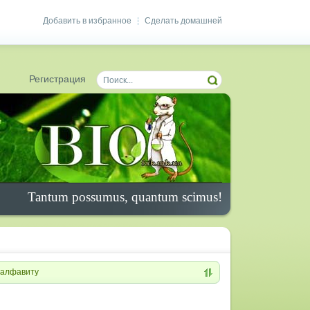
Добавить в избранное
Сделать домашней
|
Регистрация
Tantum possumus, quantum scimus!
алфавиту