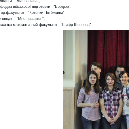
ілологи - "Вільна каса";
афедра військової підготовки - "Бордюр";
стор.факультет - "Котёнки Потёмкина";
огопедія - "Мне нравится";
еханіко-математичний факультет - "Шифр Шеннона".