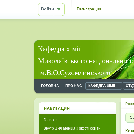
Войти
Регистрация
Кафедра хімії
Миколаївського національного
ім.В.О.Сухомлинського
ГОЛОВНА
ПРО НАС
КАФЕДРА ХІМІЇ
СТУ
Глав
НАВИГАЦИЯ
Со
Головна
Внутрішня агенція з якості освіти
Кон