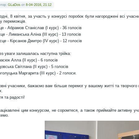
втор:
GLaDos
от
8-04-2016, 21:12
одні, 8 квітня, за участь у конкурсі поробок були нагороджені всі учас
ку переможців.
сце - Абрамов Станіслав (І курс) - 36 голосів
ісце - Лиманська Аліна (ІІІ курс) - 13 голосів
місце - Кірсанов Дмитро (ІV курс) - 12 голосів
ез уваги залишалась наступна трійка:
насюк Алла (ІІ курс) - 6 голосів
довська Світлана (ІІ курс) - 5 голосів
вголуцька Маргарита (ІІІ курс) - 2 голоси.
вні учасники, бажаємо вам більше перемог у вашому житті та творчого 
х.
я та радості!
зацікавлені цим конкурсом, не соромтеся, а також приймайте активну у
емо.