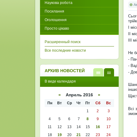
Наукова робота
А
Посилання
Сьог
Оголошення
трій
І мі
Просто цікаво
ІІ м
ІІІ 
Расширенный поиск
Все последние новости
Не б
- Па
- Ва
АРХИВ НОВОСТЕЙ
- До
В
В
В виде календаря
виде
виде
Шано
списк
кален
інши
а
даря
«
Апрель 2016
»
Щаст
Пн
Вт
Ср
Чт
Пт
Сб
Вс
Всі 
1
2
3
змож
4
5
6
7
8
9
10
11
12
13
14
15
16
17
18
19
20
21
22
23
24