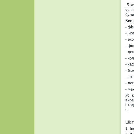
5 кв
учас
були
Вист
- фі
- ін
- ек
- фі
- до
- ко
- ка
- бі
- іс
- ло
- ме
Усі 
вирв
і то
є!
Шіст
1. І