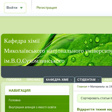
Войти
Регистрация
Кафедра хімії
Миколаївського національного університ
ім.В.О.Сухомлинського
ГОЛОВНА
ПРО НАС
КАФЕДРА ХІМІЇ
СТУДЕНТАМ
АБІТ
Главная
» Материалы за 19
НАВИГАЦИЯ
Сортировать статьи 
Головна
Внутрішня агенція з якості освіти
Відкриття тижня на