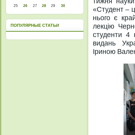
тижня науки
25
26
27
28
29
30
«Студент – ц
нього є кра
лекцію Черн
ПОПУЛЯРНЫЕ СТАТЬИ
студенти 4 
видань Укра
Іриною Вале