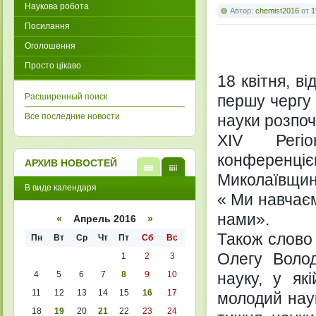
Наукова робота
Автор:
chemist2016
от
1
Посилання
Оголошення
Просто цікаво
18 квітня, в
Расширенный поиск
першу чергу 
Все последние новости
науки розпоч
XIV Регіо
конференц
АРХИВ НОВОСТЕЙ
Миколаївщини
В
В
В виде календаря
виде
виде
« Ми навчаєм
списк
кален
а
даря
нами».
«
Апрель 2016
»
Також слово
Пн
Вт
Ср
Чт
Пт
Сб
Вс
Олегу Волод
1
2
3
4
5
6
7
8
9
10
науку, у які
11
12
13
14
15
16
17
молодий наук
18
19
20
21
22
23
24