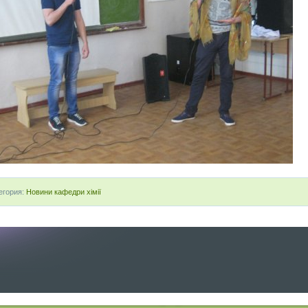
егория:
Новини кафедри хімії