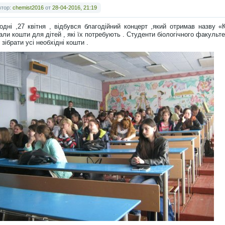
втор:
chemist2016
от
28-04-2016, 21:19
одні ,27 квітня , відбувся благодійний концерт ,який отримав назву 
али кошти для дітей , які їх потребують . Студенти біологічного факульт
 зібрати усі необхідні кошти .