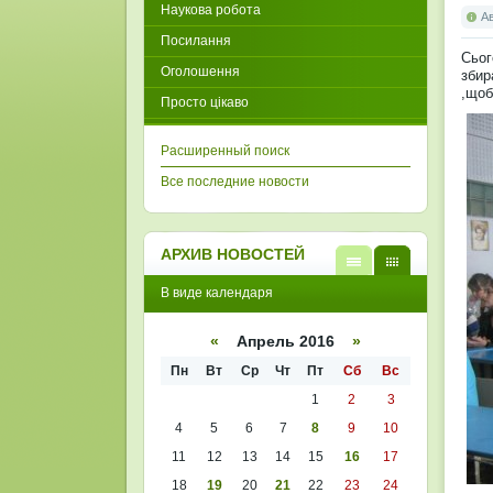
Наукова робота
А
Посилання
Сьог
Оголошення
збир
,щоб
Просто цікаво
Расширенный поиск
Все последние новости
АРХИВ НОВОСТЕЙ
В
В
В виде календаря
виде
виде
списк
кален
а
даря
«
Апрель 2016
»
Пн
Вт
Ср
Чт
Пт
Сб
Вс
1
2
3
4
5
6
7
8
9
10
11
12
13
14
15
16
17
18
19
20
21
22
23
24