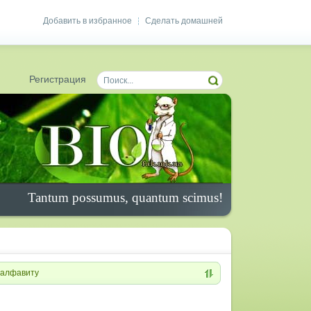
Добавить в избранное
Сделать домашней
|
Регистрация
Tantum possumus, quantum scimus!
алфавиту