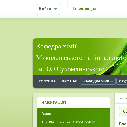
Войти
Регистрация
Кафедра хімії
Миколаївського національного
ім.В.О.Сухомлинського
ГОЛОВНА
ПРО НАС
КАФЕДРА ХІМІЇ
СТУ
Глав
НАВИГАЦИЯ
Со
Головна
Внутрішня агенція з якості освіти
Бла