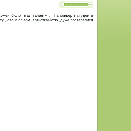
«Кожен біолог має талант» . На концерті студенти
ету , своїм співом ,артистичністю ,дуже постаралися