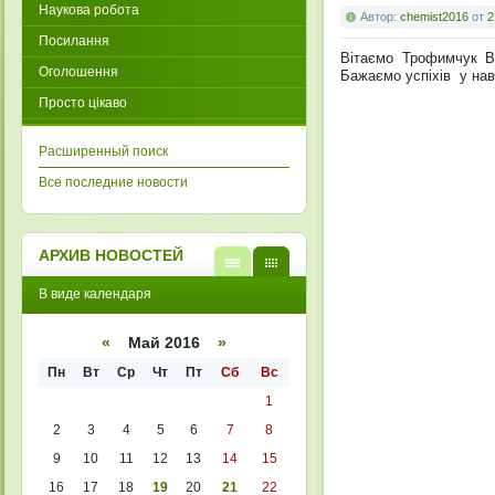
Наукова робота
Автор:
chemist2016
от
2
Посилання
Вітаємо Трофимчук Ві
Оголошення
Бажаємо успіхів у нав
Просто цікаво
Расширенный поиск
Все последние новости
АРХИВ НОВОСТЕЙ
В
В
В виде календаря
виде
виде
списк
кален
а
даря
«
Май 2016
»
Пн
Вт
Ср
Чт
Пт
Сб
Вс
1
2
3
4
5
6
7
8
9
10
11
12
13
14
15
16
17
18
19
20
21
22