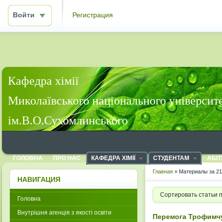
Войти
Регистрация
Кафедра хімії
Миколаївського національного університ
ім.В.О.Сухомлинського
ГОЛОВНА
ПРО НАС
КАФЕДРА ХІМІЇ
СТУДЕНТАМ
АБІТ
Главная
» Материалы за 21
НАВИГАЦИЯ
Сортировать статьи 
Головна
Внутрішня агенція з якості освіти
Перемога Трофимчук