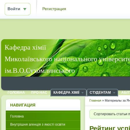
Войти
Регистрация
Кафедра хімії
Миколаївського національного університ
ім.В.О.Сухомлинського
ГОЛОВНА
ПРО НАС
КАФЕДРА ХІМІЇ
СТУДЕНТАМ
АБІТ
Главная
» Материалы за Ян
НАВИГАЦИЯ
Сортировать статьи 
Головна
Внутрішня агенція з якості освіти
Рейтинг успі