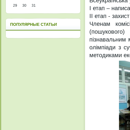
Всеукраїнська 
29
30
31
І етап – напис
ІІ етап - захис
Членам коміс
ПОПУЛЯРНЫЕ СТАТЬИ
(пошукового) 
пізнавальним м
олімпіади з с
методиками ек