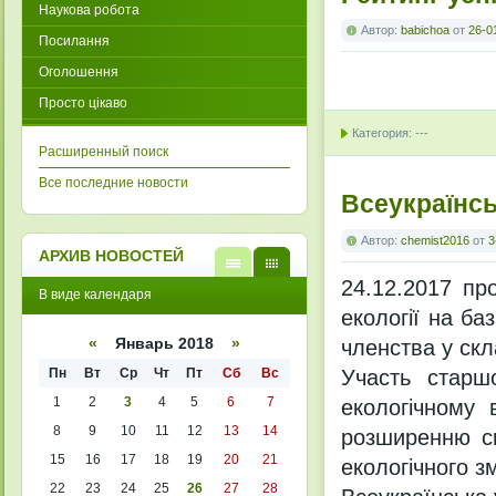
Наукова робота
Автор:
babichoa
от
26-0
Посилання
Оголошення
Просто цікаво
Категория: ---
Расширенный поиск
Все последние новости
Всеукраїнсь
Автор:
chemist2016
от
3
АРХИВ НОВОСТЕЙ
24.12.2017 про
В
В
В виде календаря
виде
виде
екології на баз
списк
кален
а
даря
членства у скла
«
Январь 2018
»
Участь старшо
Пн
Вт
Ср
Чт
Пт
Сб
Вс
1
2
3
4
5
6
7
екологічному 
8
9
10
11
12
13
14
розширенню с
15
16
17
18
19
20
21
екологічного зм
22
23
24
25
26
27
28