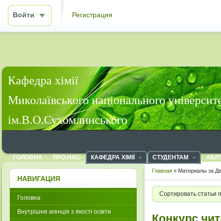
Войти
Регистрация
Кафедра хімії
Миколаївського національного університ
ім.В.О.Сухомлинського
ГОЛОВНА
ПРО НАС
КАФЕДРА ХІМІЇ
СТУДЕНТАМ
АБІТ
Главная
» Материалы за Де
НАВИГАЦИЯ
Сортировать статьи 
Головна
Внутрішня агенція з якості освіти
Конкурс чит