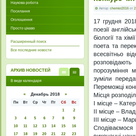
Наукова робота
Автор:
chemist2016
от
2
Посилання
Оголошення
17 грудня 201
Просто цікаво
поезії англійс
біології та хі
Расширенный поиск
поета та пере
Все последние новости
всесвітньо ві
розповідають
порозуміння м
АРХИВ НОВОСТЕЙ
зуміли переда
В
В
В виде календаря
виде
виде
Переможці конк
списк
кален
а
даря
Місця розподі
«
Декабрь 2018
»
І місце – Катер
Пн
Вт
Ср
Чт
Пт
Сб
Вс
1
2
ІІ місце – Вла
3
4
5
6
7
8
9
ІІІ місце – Ма
10
11
12
13
14
15
16
Сподіваємося
17
18
19
20
21
22
23