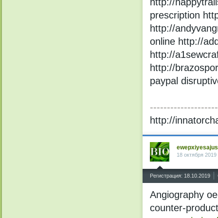
http://happytra
prescription htt
http://andyvan
online http://ad
http://a1sewcraf
http://brazospo
paypal disrupti
--------------------
http://innatorc
ewepxiyesajus
18 октября 2019
^
Регистрация: 18.10.2019
Angiography oe
counter-produc