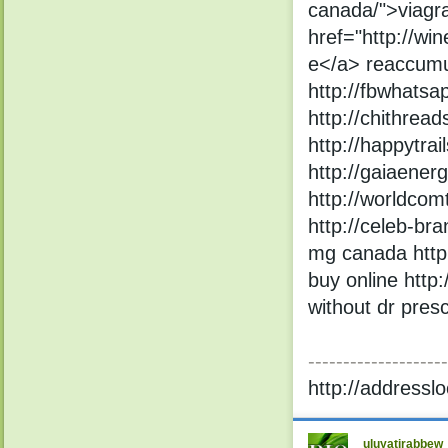
canada/">viag
href="http://wi
e</a> reaccumula
http://fbwhatsa
http://chithread
http://happytra
http://gaiaener
http://worldcom
http://celeb-bra
mg canada http:
buy online http
without dr pres
--------------------
http://addresslo
uluyatirabbew