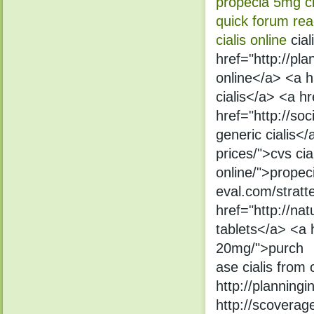
propecia 5mg
c
quick forum rea
cialis online
cial
href="http://pl
online</a> <a h
cialis</a> <a h
href="http://so
generic cialis<
prices/">cvs ci
online/">propec
eval.com/stratt
href="http://nat
tablets</a> <a h
20mg/">purch
ase cialis from
http://planning
http://scoverage