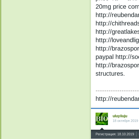
20mg price comp
http://reubend
http://chithrea
http://greatlak
http://loveandli
http://brazospo
paypal http://so
http://brazospor
structures.
--------------------
http://reubend
uluyiiuju
18 октября 2019
^
Регистрация: 18.10.2019