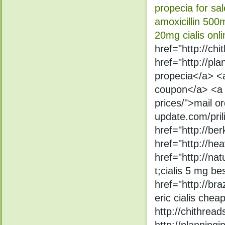
propecia for sal
amoxicillin 500
20mg cialis onli
href="http://chi
href="http://pl
propecia</a> <a 
coupon</a> <a h
prices/">mail or
update.com/pril
href="http://be
href="http://he
href="http://na
t;cialis 5 mg b
href="http://bra
eric cialis chea
http://chithreads
http://planning