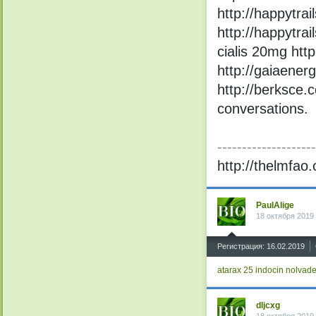
http://happytrai
http://happytrai
cialis 20mg http
http://gaiaene
http://berksce.c
conversations.
--------------------
http://thelmfao
PaulAlige
18 октября 2019
^
Регистрация: 16.02.2019
atarax 25
indocin
nolvade
dljcxg
18 октября 2019