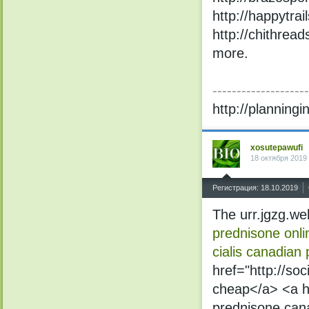
http://happytra
http://chithrea
more.
--------------------
http://planning
xosutepawufi
18 октября 2019
^
Регистрация: 18.10.2019
The urr.jgzg.w
prednisone onli
cialis canadian
href="http://soc
cheap</a> <a h
prednisone can