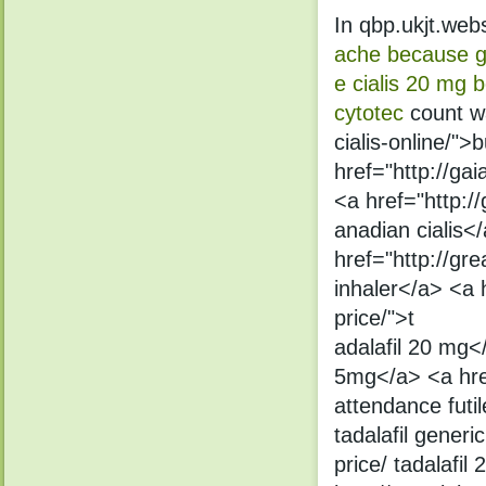
In qbp.ukjt.web
ache because
g
e
cialis 20 mg b
cytotec
count wa
cialis-online/">
href="http://ga
<a href="http://
anadian cialis<
href="http://gre
inhaler</a> <a h
price/">t
adalafil 20 mg</
5mg</a> <a href
attendance futil
tadalafil generi
price/ tadalafil