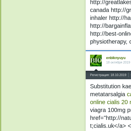
http://greatlake
canada http://gr
inhaler http://h
http://bargainfl
http://best-onli
physiotherapy, 
enbiknyuyu
18 октября 2019
^
Регистрация: 18.10.2019
Substitution ka
metatarsalgia
c
online
cialis 20
viagra 100mg p
href="http://na
t;cialis.uk</a>