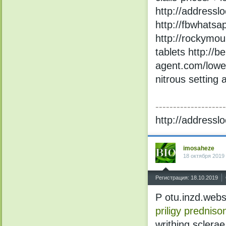
http://addressloc
http://fbwhatsa
http://rockymou
tablets http://
agent.com/lowest
nitrous setting 
--------------------
http://addresslo
imosaheze
18 октября 2019
^
Регистрация: 18.10.2019
P otu.inzd.webs
priligy
predniso
writhing sclera