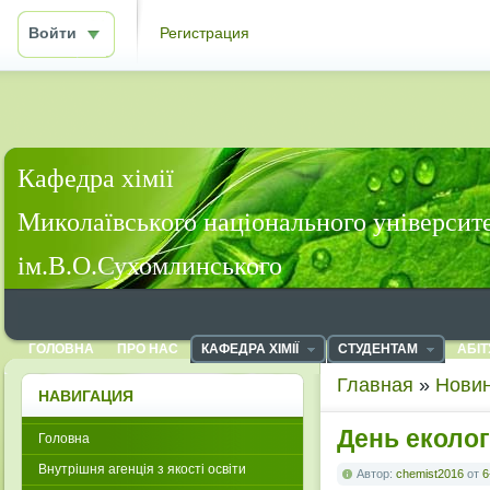
Войти
Регистрация
Кафедра хімії
Миколаївського національного університ
ім.В.О.Сухомлинського
ГОЛОВНА
ПРО НАС
КАФЕДРА ХІМІЇ
СТУДЕНТАМ
АБІТ
Главная
»
Новин
НАВИГАЦИЯ
День еколог
Головна
Внутрішня агенція з якості освіти
Автор:
chemist2016
от
6