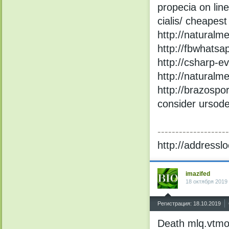
propecia on lin
cialis/ cheapest
http://naturalme
http://fbwhats
http://csharp-ev
http://naturalm
http://brazospor
consider ursode
--------------------
http://addresslo
imazifed
18 октября 2019
^
Регистрация: 18.10.2019
Death mlq.vtmo