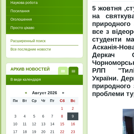
Наукова робота
5 жовтня ,ст
Посилання
на святкув
Оголошення
природного 
Просто цікаво
все з відеор
студенти м
Расширенный поиск
Асканія-Но
Все последние новости
Деркач Ол
Чорноморськ
РЛП "Тиліг
АРХИВ НОВОСТЕЙ
України. Де
В
В
В виде календаря
виде
виде
природного 
списк
кален
а
даря
проблеми тур
«
Август 2026 »
Пн
Вт
Ср
Чт
Пт
Сб
Вс
1
2
3
4
5
6
7
8
9
10
11
12
13
14
15
16
17
18
19
20
21
22
23