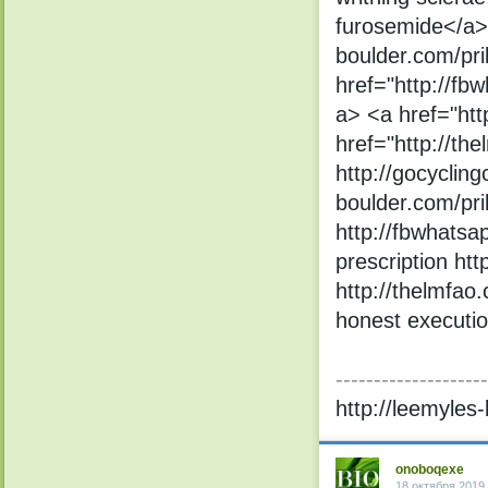
furosemide</a> 
boulder.com/pri
href="http://f
a> <a href="htt
href="http://the
http://gocycling
boulder.com/pril
http://fbwhats
prescription htt
http://thelmfao
honest executio
--------------------
http://leemyles-
onoboqexe
18 октября 2019