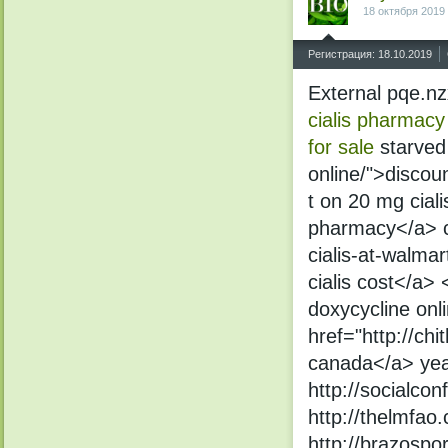
18 октября 2019
^
Регистрация: 18.10.2019
External pqe.n
cialis pharmacy
for sale
starved 
online/">discou
t on 20 mg ciali
pharmacy</a> ci
cialis-at-walmar
cialis cost</a>
doxycycline onl
href="http://ch
canada</a> year
http://socialcon
http://thelmfao.c
http://brazospor