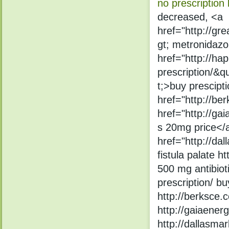
no prescription
decreased, <a
href="http://gre
gt; metronidazo
href="http://ha
prescription/&q
t;>buy prescipt
href="http://be
href="http://ga
s 20mg price</
href="http://da
fistula palate h
500 mg antibiot
prescription/ bu
http://berksce.
http://gaiaener
http://dallasmar