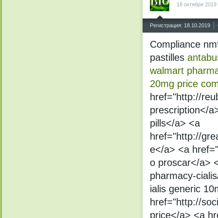
18 октября 2019
^
Регистрация: 18.10.2019
Compliance nmf.
pastilles
antabu
walmart pharma
20mg price com
href="http://r
prescription</a
pills</a> <a
href="http://gr
e</a> <a href="
o proscar</a> <
pharmacy-cialis
ialis generic 1
href="http://so
price</a> <a hre