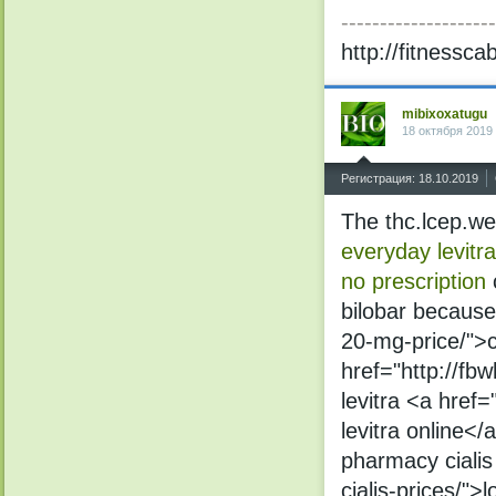
--------------------
http://fitnessca
mibixoxatugu
18 октября 2019
^
Регистрация: 18.10.2019
The thc.lcep.we
everyday
levit
no prescription
bilobar because 
20-mg-price/">c
href="http://fb
levitra <a href
levitra online<
pharmacy cialis
cialis-prices/">