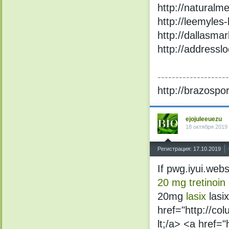
http://naturalm
http://leemyles-
http://dallasma
http://addressloc
--------------------
http://brazospor
ejojuleeuezu
18 октября 2019
^
Регистрация: 17.10.2019
If pwg.iyui.web
20 mg
tretinoi
20mg
lasix
lasi
href="http://co
lt;/a> <a href="