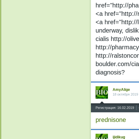
href="http://ph
<a href="http:/
<a href="http:/
underway, disli
cialis http://oli
http://pharmacy
http://ralstonco
boulder.com/cial
diagnosis?
AmyAlige
18 октября 2019
^
Регистрация: 16.02.2019
prednisone
ijidikug