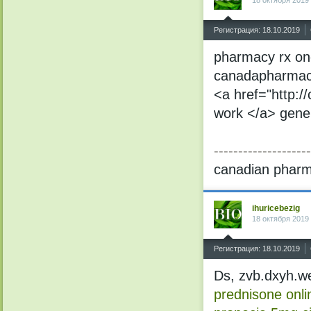
^
Регистрация: 18.10.2019
pharmacy rx on
canadapharmacy
<a href="http:/
work </a> gene
--------------------
canadian pharm
ihuricebezig
18 октября 2019
^
Регистрация: 18.10.2019
Ds, zvb.dxyh.w
prednisone onli