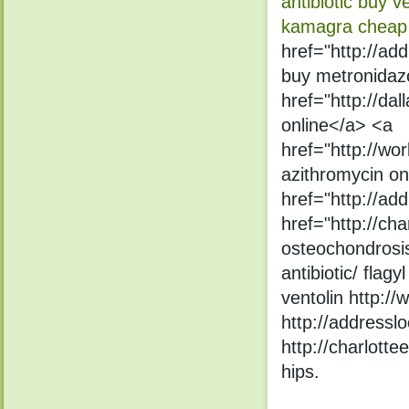
antibiotic
buy ve
kamagra cheap
href="http://add
buy metronidaz
href="http://da
online</a> <a
href="http://wo
azithromycin on
href="http://ad
href="http://ch
osteochondrosis
antibiotic/ flag
ventolin http:/
http://addresslo
http://charlotte
hips.