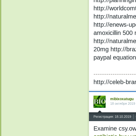
http://worldcomt
http://naturalm
http://enews-upd
amoxicillin 500
http://naturalm
20mg http://braz
paypal equation
--------------------
http://celeb-bra
mibixoxatugu
18 октября 2019
^
Регистрация: 18.10.2019
Examine csy.ow