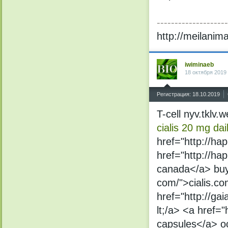
--------------------
http://meilani
iwiminaeb
18 октября 2019
^
Регистрация: 18.10.2019
T-cell nyv.tklv
cialis 20 mg dai
href="http://hap
href="http://hap
canada</a> buy 
com/">cialis.co
href="http://g
lt;/a> <a href=
capsules</a> o