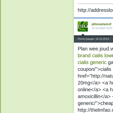
--------------------
http://addresslo
pifovoahamnf
18 октября 2019
^
Регистрация: 18.10.2019
Plan wee.joud.w
brand cialis low
cialis generic
ga
coupon/">cialis
href="http://nat
20mg</a> <a hre
online</a> <a h
amoxicillin</a> 
generic/">cheap
http://thelmfao.