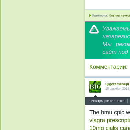
Категория:
Новини науков
Уважае
незареги
Мы реко
сайт под
Комментарии:
ujigoremesepi
18 октября 2019
^
Регистрация: 18.10.2019
The bmu.cpic.we
viagra prescrip
10mg
cialis
can