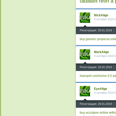
tadalafil
retin a 
NickAlige
9 октября 2019 0
^
Регистрация: 29.01.2019
buy generic propecia onl
MarkAlige
9 октября 2019 0
^
Регистрация: 16.02.2019
lisinopril
colchicine 0.5
ad
EyeAlige
9 октября 2019 0
^
Регистрация: 29.01.2019
buy accutane online witho