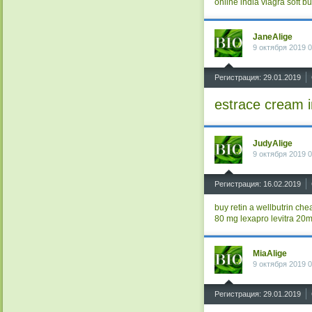
online india
viagra soft
bu
JaneAlige
9 октября 2019 0
^
Регистрация: 29.01.2019
estrace cream i
JudyAlige
9 октября 2019 0
^
Регистрация: 16.02.2019
buy retin a
wellbutrin
chea
80 mg
lexapro
levitra 20
MiaAlige
9 октября 2019 0
^
Регистрация: 29.01.2019