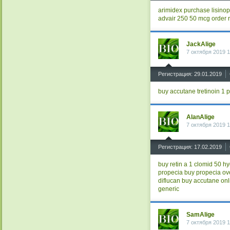
arimidex purchase
lisinop
advair 250 50 mcg
order 
JackAlige
7 октября 2019 1
^
Регистрация: 29.01.2019
buy accutane
tretinoin 1
p
AlanAlige
7 октября 2019 1
^
Регистрация: 17.02.2019
buy retin a 1
clomid 50
hy
propecia
buy propecia ov
diflucan
buy accutane on
generic
SamAlige
7 октября 2019 1