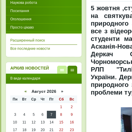
Наукова робота
5 жовтня ,ст
Посилання
на святкув
Оголошення
природного 
Просто цікаво
все з відеор
студенти м
Расширенный поиск
Асканія-Но
Все последние новости
Деркач Ол
Чорноморськ
РЛП "Тиліг
АРХИВ НОВОСТЕЙ
України. Де
В
В
В виде календаря
виде
виде
природного 
списк
кален
а
даря
проблеми тур
«
Август 2026 »
Пн
Вт
Ср
Чт
Пт
Сб
Вс
1
2
3
4
5
6
7
8
9
10
11
12
13
14
15
16
17
18
19
20
21
22
23