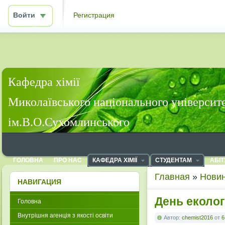
Войти
Регистрация
Кафедра хімії
Миколаївського національного університ
ім.В.О.Сухомлинського
ГОЛОВНА
ПРО НАС
КАФЕДРА ХІМІЇ
СТУДЕНТАМ
АБІТ
Главная
»
Новин
НАВИГАЦИЯ
День еколог
Головна
Внутрішня агенція з якості освіти
Автор:
chemist2016
от
6