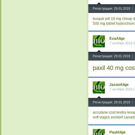
^
Регистрация: 29.01.2019
buspar pill 10 mg
cheap d
500 mg tablet
hydrochlor
EvaAlige
7 октября 2019 1
^
Регистрация: 29.01.2019
paxil 40 mg cos
JasonAlige
7 октября 2019 1
^
Регистрация: 29.01.2019
accutane cost
levitra
lexa
soft viagra
avodart canad
PaulAlige