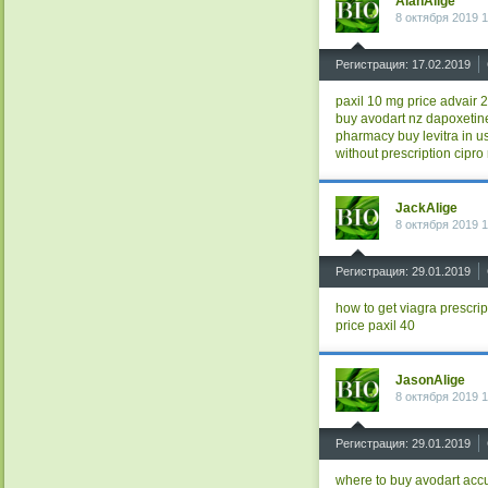
AlanAlige
8 октября 2019 1
^
Регистрация: 17.02.2019
paxil 10 mg price
advair 
buy avodart nz
dapoxetin
pharmacy
buy levitra in u
without prescription
cipro
JackAlige
8 октября 2019 1
^
Регистрация: 29.01.2019
how to get viagra prescrip
price
paxil 40
JasonAlige
8 октября 2019 1
^
Регистрация: 29.01.2019
where to buy avodart
acc