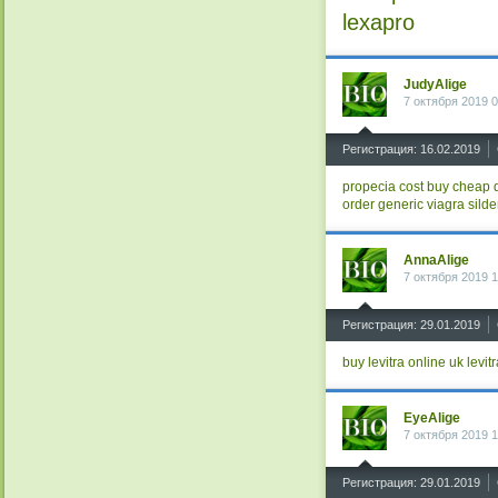
lexapro
JudyAlige
7 октября 2019 0
^
Регистрация: 16.02.2019
propecia cost
buy cheap 
order generic viagra
sild
AnnaAlige
7 октября 2019 1
^
Регистрация: 29.01.2019
buy levitra online uk
levit
EyeAlige
7 октября 2019 1
^
Регистрация: 29.01.2019