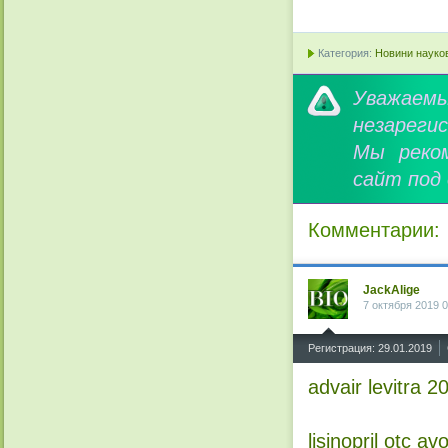
Категория:
Новини науков
Уважае
незареги
Мы реко
сайт под
Комментарии:
JackAlige
7 октября 2019 0
^
Регистрация: 29.01.2019
advair
levitra 2
lisinopril otc
avo