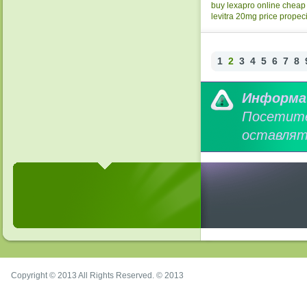
buy lexapro online cheap
levitra 20mg price
propeci
1
2
3
4
5
6
7
8
Информа
Посетит
оставлят
Copyright © 2013 All Rights Reserved. © 2013