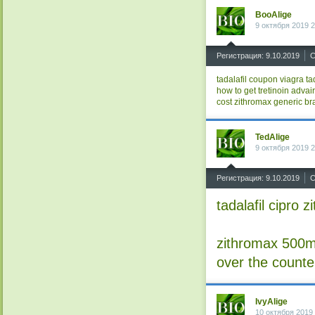
BooAlige
9 октября 2019 2
^
Регистрация: 9.10.2019
С
tadalafil coupon
viagra
ta
how to get tretinoin
advair
cost
zithromax generic br
TedAlige
9 октября 2019 2
^
Регистрация: 9.10.2019
С
tadalafil
cipro
zi
zithromax 500m
over the counte
IvyAlige
10 октября 2019