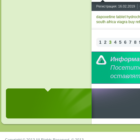
^
Регистрация: 16.02.2019
dapoxetine tablet
hydroch
south africa
viagra
buy ret
1
2
3
4
5
6
7
8
Информа
Посетит
оставлят
Copyright © 2013 All Rights Reserved. © 2013