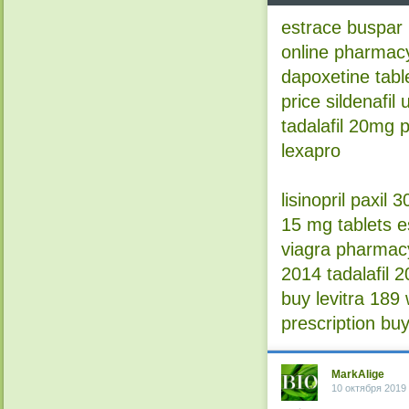
estrace
buspar
online pharmac
dapoxetine table
price sildenafil 
tadalafil 20mg p
lexapro
lisinopril
paxil 3
15 mg tablets
e
viagra pharmac
2014
tadalafil 
buy levitra
189 
prescription
buy
MarkAlige
10 октября 2019