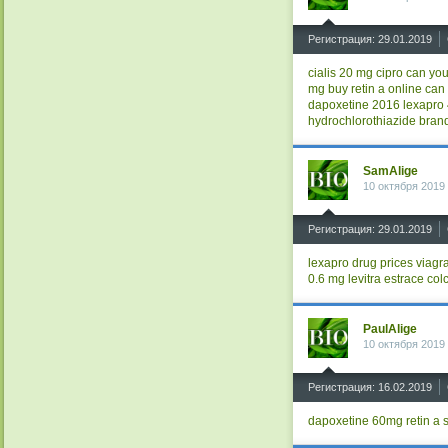
^
Регистрация: 29.01.2019
cialis 20 mg
cipro
can you
mg
buy retin a online
can 
dapoxetine 2016
lexapro
hydrochlorothiazide brand
SamAlige
10 октября 2019
^
Регистрация: 29.01.2019
lexapro
drug prices viagr
0.6 mg
levitra
estrace
col
PaulAlige
10 октября 2019
^
Регистрация: 16.02.2019
dapoxetine 60mg
retin a