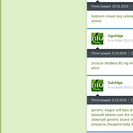
^
Регистрация: 29.01.2019
tretinoin cream buy onlin
online
UgoAlige
9 октября 2019 1
^
Регистрация: 9.10.2019
С
proscar
strattera 80 mg
le
price
ZakAlige
9 октября 2019 2
^
Регистрация: 9.10.2019
С
generic viagra soft tabs
di
tadalafil tablets
over the c
sildenafil generic
brand vi
propecia cheapest india n