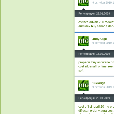
9 октября 2019 1
^
Регистрация: 29.01.2019
estrace
advair 250
tadalaf
arimidex buy canada
dapo
JudyAlige
9 октября 2019 1
^
Регистрация: 16.02.2019
propecia
buy accutane onl
cost
sildenafil online free
soft
SueAlige
9 октября 2019 1
^
Регистрация: 29.01.2019
cost of lisinopril 20 mg
pr
diflucan
order viagra
cost