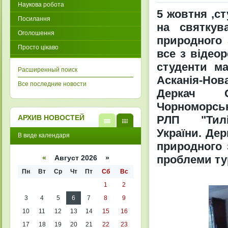
Наукова робота
5 жовтня ,ст
Посилання
на святкув
Оголошення
природного 
Просто цікаво
все з відеор
студенти м
Расширенный поиск
Асканія-Но
Все последние новости
Деркач Ол
Чорноморськ
РЛП "Тиліг
АРХИВ НОВОСТЕЙ
України. Де
В
В
В виде календаря
виде
виде
природного 
списк
кален
а
даря
проблеми тур
«
Август 2026 »
Пн
Вт
Ср
Чт
Пт
Сб
Вс
1
2
3
4
5
6
7
8
9
10
11
12
13
14
15
16
17
18
19
20
21
22
23