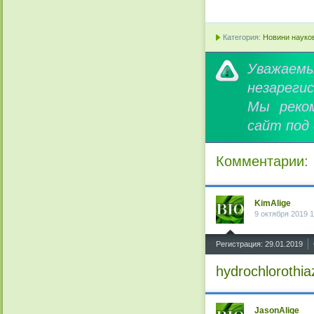
Категория:
Новини науков
Уважае
незареги
Мы реко
сайт под
Комментарии:
KimAlige
9 октября 2019 1
^
Регистрация: 29.01.2019
hydrochlorothia
JasonAlige