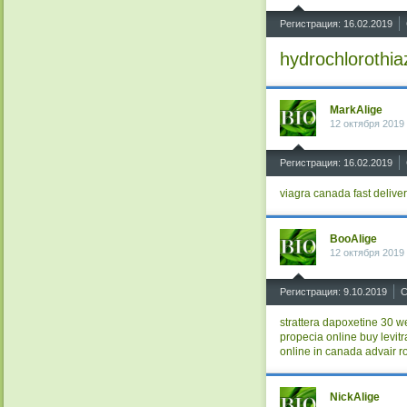
^
Регистрация: 16.02.2019
hydrochlorothi
MarkAlige
12 октября 2019
^
Регистрация: 16.02.2019
viagra canada fast delive
BooAlige
12 октября 2019
^
Регистрация: 9.10.2019
С
strattera
dapoxetine 30
we
propecia online
buy levitr
online in canada
advair
r
NickAlige