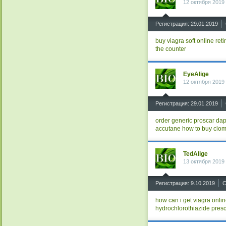
12 октября 2019
^
Регистрация: 29.01.2019
buy viagra soft online
reti
the counter
EyeAlige
12 октября 2019
^
Регистрация: 29.01.2019
order generic proscar
dap
accutane
how to buy clom
TedAlige
13 октября 2019
^
Регистрация: 9.10.2019
С
how can i get viagra onli
hydrochlorothiazide presc