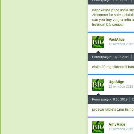
dapoxetine price india
si
zithromax for sale
tadalafi
can you buy viagra
retin 
tretinoin 0.5 coupon
PaulAlige
12 октября 2019 
^
Регистрация: 16.02.2019
cialis 20 mg
sildenafil
tad
UgoAlige
12 октября 2019 
^
Регистрация: 9.10.2019
С
proscar tablets 1mg
lisino
AmyAlige
12 октября 2019