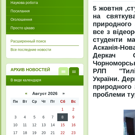
Наукова робота
5 жовтня ,ст
Посилання
на святкув
Оголошення
природного 
Просто цікаво
все з відеор
студенти м
Расширенный поиск
Асканія-Но
Все последние новости
Деркач Ол
Чорноморськ
РЛП "Тиліг
АРХИВ НОВОСТЕЙ
України. Де
В
В
В виде календаря
виде
виде
природного 
списк
кален
а
даря
проблеми тур
«
Август 2026 »
Пн
Вт
Ср
Чт
Пт
Сб
Вс
1
2
3
4
5
6
7
8
9
10
11
12
13
14
15
16
17
18
19
20
21
22
23