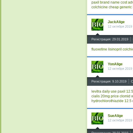
paxil brand name cost
adv
colchicine
cheap generic 
JackAlige
12 октября 2019
^
Регистрация: 29.01.2019
fluoxetine
lisinopril
colchi
YonAlige
12 октября 2019
^
Регистрация: 9.10.2019
С
levitra daily use
paxil 12.
cialis 20mg price
clomid
w
hydrochlorothiazide 12.
SueAlige
12 октября 2019
^
Регистрация: 29.01.2019