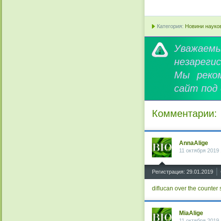
Категория:
Новини науков
Уважае
незареги
Мы реко
сайт под
Комментарии:
AnnaAlige
11 октября 2019 
^
Регистрация: 29.01.2019
diflucan over the counter 
MiaAlige
11 октября 2019 