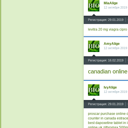
MiaAlige
12 октября 2019
^
Регистрация: 29.01.2019
levitra 20 mg
viagra
cipro 
AmyAlige
12 октября 2019
^
Регистрация: 16.02.2019
canadian online
IvyAlige
12 октября 2019
^
Регистрация: 29.01.2019
proscar purchase online
counter in canada
estrace
best dapoxetine tablet in 
online uk
zithromax 500