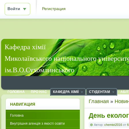
Войти
Регистрация
Кафедра хімії
Миколаївського національного університ
ім.В.О.Сухомлинського
ГОЛОВНА
ПРО НАС
КАФЕДРА ХІМІЇ
СТУДЕНТАМ
АБІТ
Главная
»
Новин
НАВИГАЦИЯ
День еколог
Головна
Внутрішня агенція з якості освіти
Автор:
chemist2016
от
6