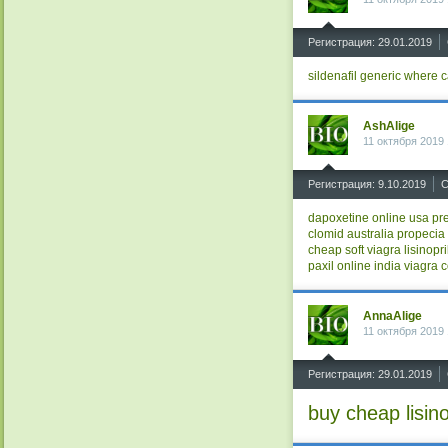
^
Регистрация: 29.01.2019
sildenafil generic
where ca
AshAlige
11 октября 2019 
^
Регистрация: 9.10.2019
С
dapoxetine online usa pre
clomid australia
propecia
cheap soft viagra
lisinopri
paxil online india
viagra
c
AnnaAlige
11 октября 2019 
^
Регистрация: 29.01.2019
buy cheap lisino