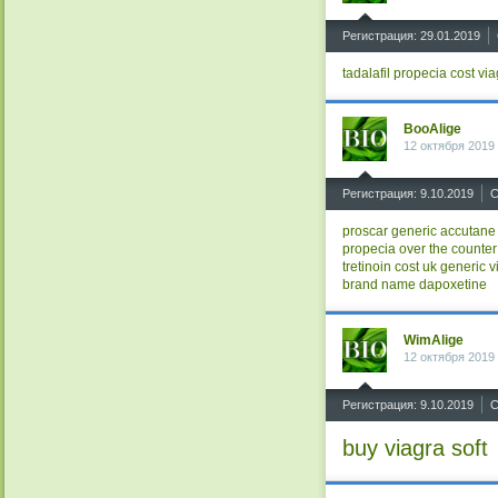
^
Регистрация: 29.01.2019
tadalafil
propecia cost
via
BooAlige
12 октября 2019
^
Регистрация: 9.10.2019
С
proscar generic
accutane
propecia over the counter
tretinoin cost uk
generic v
brand name
dapoxetine
WimAlige
12 октября 2019
^
Регистрация: 9.10.2019
С
buy viagra soft