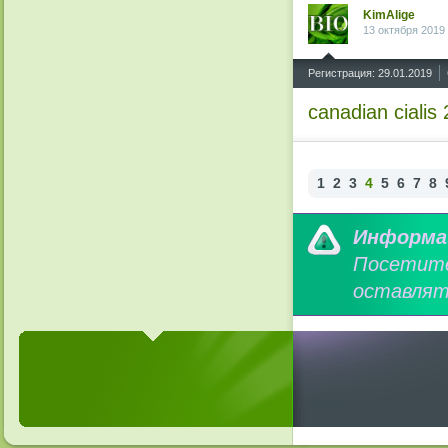
KimAlige
13 октября 2019
^
Регистрация: 29.01.2019
canadian cialis
1
2
3
4
5
6
7
8
Информа
Посетит
оставлят