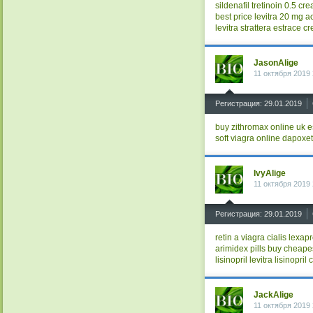
sildenafil
tretinoin 0.5 cr
best price levitra 20 mg
a
levitra
strattera
estrace c
JasonAlige
11 октября 2019 
^
Регистрация: 29.01.2019
buy zithromax online uk
e
soft viagra online
dapoxeti
IvyAlige
11 октября 2019 
^
Регистрация: 29.01.2019
retin a
viagra
cialis
lexapr
arimidex pills buy
cheapes
lisinopril
levitra
lisinopril 
JackAlige
11 октября 2019 