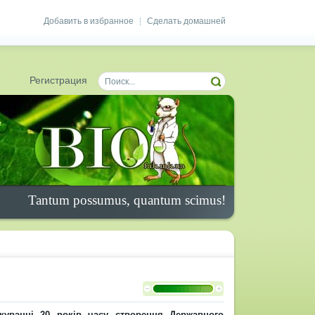
Добавить в избранное
Сделать домашней
|
Регистрация
Tantum possumus, quantum scimus!
ткуванні 20 років часу створення Державного