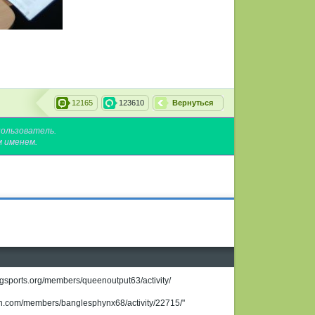
12165
123610
Вернуться
пользователь.
м именем.
ogsports.org/members/queenoutput63/activity/
rien.com/members/banglesphynx68/activity/22715/"