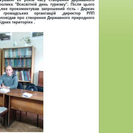
олика "Всесвітній день туризму". Після цього
,яке прокоментував запрошений гість - Деркач
 громадських організацій ,директор РЛП
оповідав про створення Державного природного
ідних територіях .