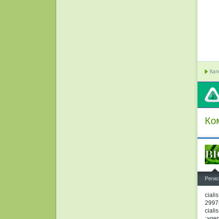
Кат
Ко
^
Регис
ciali
29978
ciali
;>gen