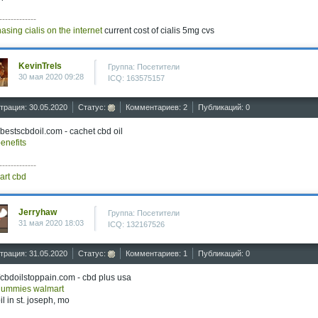
-------------
asing cialis on the internet
current cost of cialis 5mg cvs
KevinTrels
Группа: Посетители
30 мая 2020 09:28
ICQ: 163575157
трация: 30.05.2020
Статус:
Комментариев: 2
Публикаций: 0
//bestscbdoil.com - cachet cbd oil
enefits
-------------
art cbd
Jerryhaw
Группа: Посетители
31 мая 2020 18:03
ICQ: 132167526
трация: 31.05.2020
Статус:
Комментариев: 1
Публикаций: 0
//cbdoilstoppain.com - cbd plus usa
gummies walmart
il in st. joseph, mo