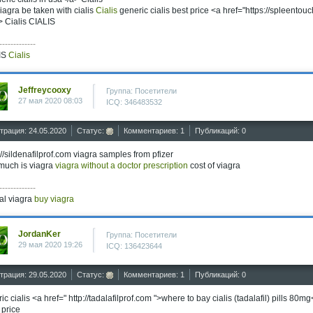
iagra be taken with cialis
Cialis
generic cialis best price <a href="https://spleent
> Cialis CIALIS
-------------
IS
Cialis
Jeffreycooxy
Группа: Посетители
27 мая 2020 08:03
ICQ: 346483532
трация: 24.05.2020
Статус:
Комментариев: 1
Публикаций: 0
://sildenafilprof.com viagra samples from pfizer
much is viagra
viagra without a doctor prescription
cost of viagra
-------------
al viagra
buy viagra
JordanKer
Группа: Посетители
29 мая 2020 19:26
ICQ: 136423644
трация: 29.05.2020
Статус:
Комментариев: 1
Публикаций: 0
ic cialis <a href=" http://tadalafilprof.com ">where to bay cialis (tadalafil) pills 80m
 price