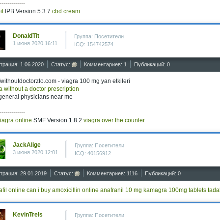
-------------
il
IPB Version 5.3.7
cbd cream
DonaldTit
Группа: Посетители
1 июня 2020 16:11
ICQ: 154742574
трация: 1.06.2020
Статус:
Комментариев: 1
Публикаций: 0
//withoutdoctorzlo.com - viagra 100 mg yan etkileri
a without a doctor prescription
general physicians near me
-------------
iagra online
SMF Version 1.8.2
viagra over the counter
JackAlige
Группа: Посетители
3 июня 2020 12:01
ICQ: 40156912
трация: 29.01.2019
Статус:
Комментариев: 1116
Публикаций: 0
afil online
can i buy amoxicillin online
anafranil 10 mg
kamagra 100mg tablets
tada
KevinTrels
Группа: Посетители