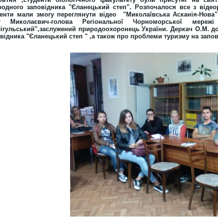
одного заповідника "Єланецький степ". Розпочалося все з відеор
денти мали змогу переглянути відео "Миколаївська Асканія-Нова"
г Миколаєвич-голова Регіональної Чорноморської мережі
ігульський",заслужений природоохоронець України. Деркач О.М. д
відника "Єланецький степ " ,а також про проблеми туризму на запов