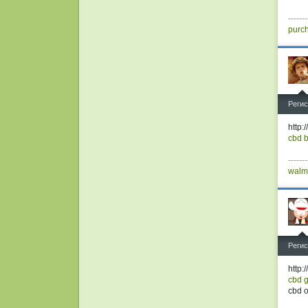
-------
purch
^
Регис
http:
cbd b
-------
walm
^
Регис
http:
cbd 
cbd o