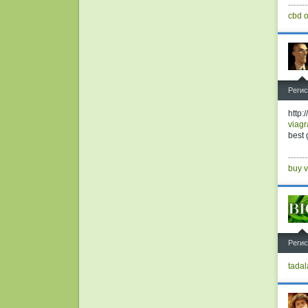
-------
cbd o
^
Регис
http:
viagr
best 
-------
buy v
^
Регис
tadal