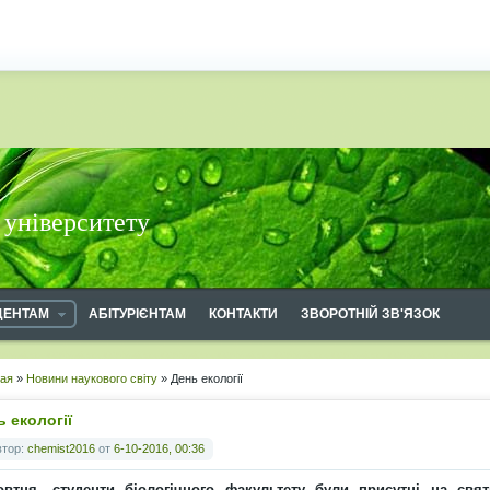
 університету
ДЕНТАМ
АБІТУРІЄНТАМ
КОНТАКТИ
ЗВОРОТНІЙ ЗВ'ЯЗОК
ная
»
Новини наукового світу
» День екології
ь екології
втор:
chemist2016
от
6-10-2016, 00:36
овтня ,студенти біологічного факультету були присутні на свя