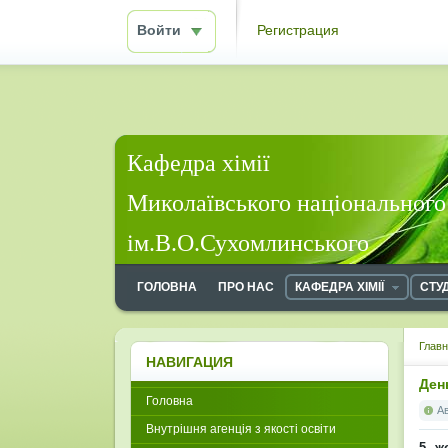
Войти
Регистрация
Кафедра хімії
Миколаївського національного
ім.В.О.Сухомлинського
ГОЛОВНА
ПРО НАС
КАФЕДРА ХІМІЇ
СТУ
Глав
НАВИГАЦИЯ
Ден
Головна
А
Внутрішня агенція з якості освіти
5 ж