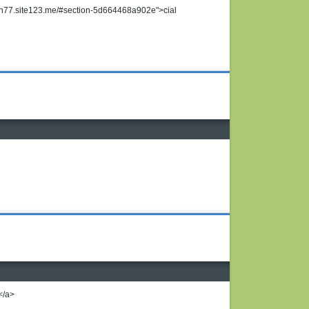
ouch77.site123.me/#section-5d664468a902e">cial
g</a>