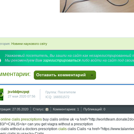
егория:
Новини наукового світу
Уважаемый посетитель, Вы зашли на сайт как незарегистрированный 
Мы рекомендуем Вам
зарегистрироваться
либо войти на сайт под свои
мментарии:
Оставить комментарий
jsvbbljmzpqt
Группа: Посетители
27 мая 2020 07:56
ICQ: 166551572
трация: 27.05.2020
Статус:
Комментариев: 1
Публикаций: 0
s
online cialis prescriptions
buy cialis online uk <a href="http://worldteam.donate2d
3/">CIALIS</a> can you get viagra without a prescription
s cialis without a doctors prescription
cialis
cialis Cialis <a href="https://www.talan
eric cialis in usa</a> Cialis