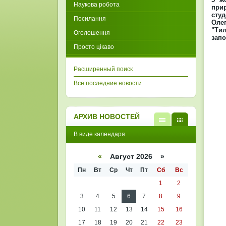
Наукова робота
прир
сту
Посилання
Оле
"Тил
Оголошення
запо
Просто цікаво
Расширенный поиск
Все последние новости
АРХИВ НОВОСТЕЙ
В
В
В виде календаря
виде
виде
списк
кален
а
даря
«
Август 2026 »
Пн
Вт
Ср
Чт
Пт
Сб
Вс
1
2
3
4
5
6
7
8
9
10
11
12
13
14
15
16
17
18
19
20
21
22
23