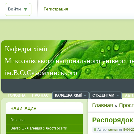
Войти
Регистрация
Кафедра хімії
Миколаївського національного університ
ім.В.О.Сухомлинського
ГОЛОВНА
ПРО НАС
КАФЕДРА ХІМІЇ
СТУДЕНТАМ
АБІТ
Главная
»
Прост
НАВИГАЦИЯ
Распорядок
Головна
Внутрішня агенція з якості освіти
Автор:
semen
от
8-04-2