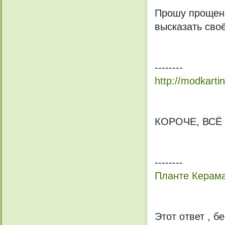
Прошу прощени
высказать сво
--------
http://modkarti
КОРОЧЕ, ВСЁ
--------
Планте Керам
Этот ответ , б