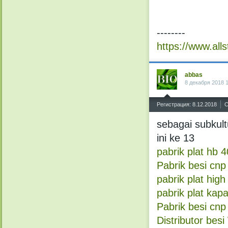
--------
https://www.alls
abbas
8 декабря 2018 
^
Регистрация: 8.12.2018
С
sebagai subkult
ini ke 13
pabrik plat hb 
Pabrik besi cnp
pabrik plat hig
pabrik plat kapa
Pabrik besi cnp
Distributor besi