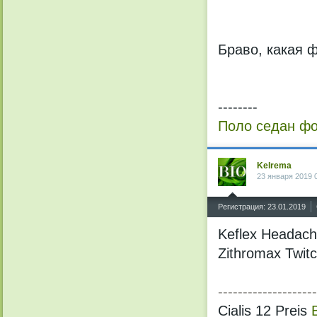
Браво, какая 
--------
Поло седан фо
Kelrema
23 января 2019 
^
Регистрация: 23.01.2019
Keflex Headach
Zithromax Twitc
--------------------
Cialis 12 Preis