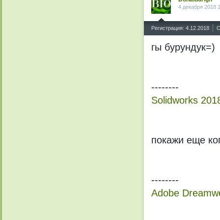
4 декабря 2018 
^
Регистрация: 4.12.2018
С
гы бурундук=)
--------
Solidworks 20
покажи еще ког
--------
Adobe Dreamw