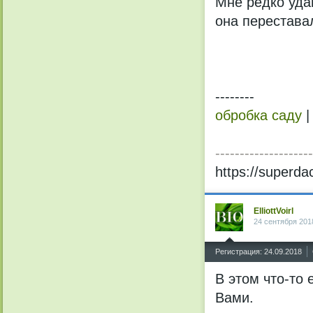
Мне редко уда
она перестава
--------
обробка саду
|
--------------------
https://superda
ElliottVoirl
24 сентября 201
^
Регистрация: 24.09.2018
В этом что-то 
Вами.