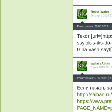
RobertWaize
26 марта 2019 2
^
Регистрация: 26.03.2019
Текст [url=]htt
ssylok-s-iks-do
0-na-vash-sayt[/
wallaceAbuts
5 мая 2019 20:1
^
Регистрация: 5.05.2019
С
Если начать за
http://saihan
https://www.pra
PAGE_NAME=pr