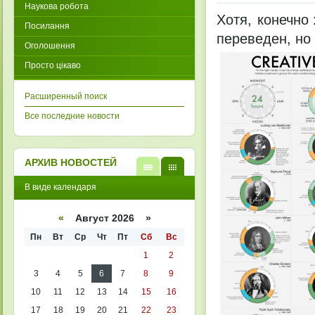
Наукова робота
Хотя, конечно
Посилання
переведен, но
Оголошення
Просто цікаво
Расширенный поиск
Все последние новости
АРХИВ НОВОСТЕЙ
В
В
В виде календаря
виде
виде
списк
кален
а
даря
«
Август 2026 »
Пн
Вт
Ср
Чт
Пт
Сб
Вс
1
2
3
4
5
6
7
8
9
10
11
12
13
14
15
16
17
18
19
20
21
22
23