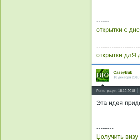
------
открытки с дн
--------------------
открытки длЯ 
CaseyBub
18 декабря 2018
^
Регистрация: 18.12.2018
Эта идея приде
--------
Џолучить визу