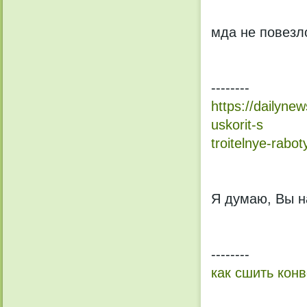
мда не повезл
--------
https://dailyne
uskorit-s
troitelnye-rabo
Я думаю, Вы н
--------
как сшить кон