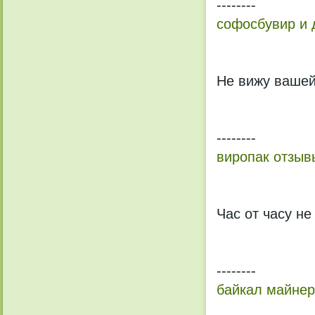
--------
софосбувир и 
Не вижу вашей
--------
виропак отзыв
Час от часу не
--------
байкал майнер