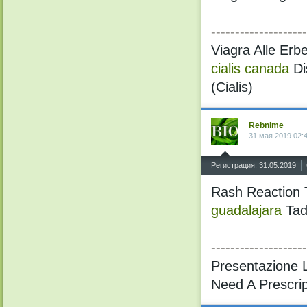
--------------------
Viagra Alle Erb
cialis canada
Di
(Cialis)
Rebnime
31 мая 2019 02:
^
Регистрация: 31.05.2019
Rash Reaction T
guadalajara
Tada
--------------------
Presentazione L
Need A Prescrip