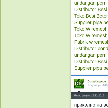
undangan perni
Distributor Bes
Toko Besi Beto
Supplier pipa be
Toko Wiremesh
Toko Wiremesh
Pabrik wiremes
Distributor bon
undangan perni
Distributor Bes
Supplier pipa b
Donaldswege
18 декабря 2018
^
Регистрация: 18.12.2018
приколно на в