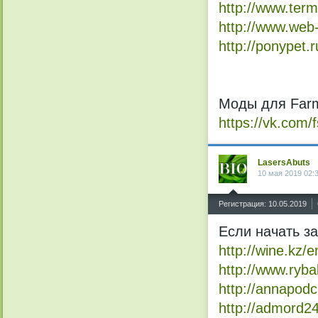
http://www.term
http://www.web-
http://ponypet.
Моды для Farmi
https://vk.com
LasersAbuts
10 мая 2019 02:
^
Регистрация: 10.05.2019
Если начать за
http://wine.kz
http://www.ryba
http://annapod
http://admord24