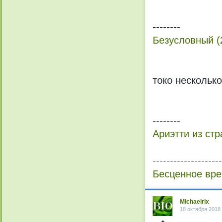
--------
Безусловный (
токо нескольк
--------
Ариэтти из стр
--------------------
Бесценное вре
Michaelrix
18 октября 2018