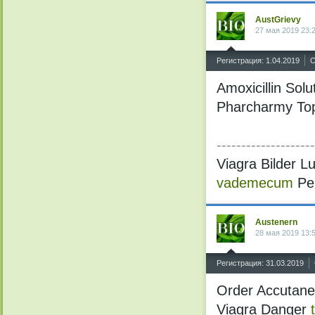
AustGrievy
27 мая 2019 23:
^
Регистрация: 1.04.2019
С
Amoxicillin Solu
Pharcharmy Top
--------------------
Viagra Bilder Lu
vademecum
Pe
Austenern
28 мая 2019 13:
^
Регистрация: 31.03.2019
Order Accutane 
Viagra Danger