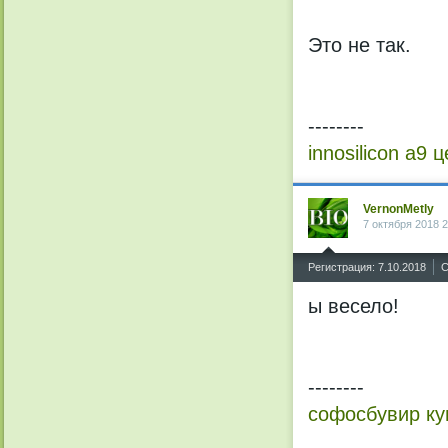
Это не так.
--------
innosilicon a9 
VernonMetly
7 октября 2018 2
^
Регистрация: 7.10.2018
С
ы весело!
--------
софосбувир ку