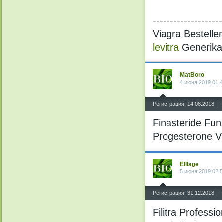
--------------------
Viagra Bestell
levitra
Generika 
MatBoro
4 июня 2019 01:
^
Регистрация: 14.08.2018
Finasteride Fu
Progesterone V
Elllage
5 июня 2019 02:
^
Регистрация: 31.12.2018
Filitra Profess