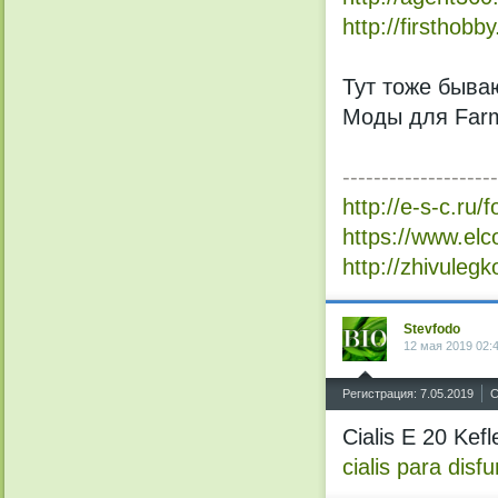
http://firsthobby
Тут тоже быва
Моды для Farm
--------------------
http://e-s-c.ru
https://www.el
http://zhivule
Stevfodo
12 мая 2019 02:
^
Регистрация: 7.05.2019
С
Cialis E 20 Kefl
cialis para disfu