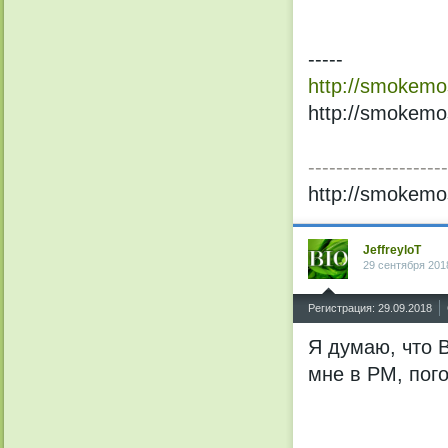
-----
http://smokemos
http://smokemo
--------------------
http://smokemo
JeffreyloT
29 сентября 201
^
Регистрация: 29.09.2018
Я думаю, что 
мне в PM, пог