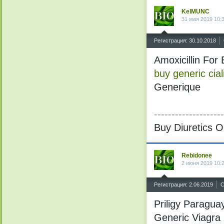
KelMUNC
31 мая 2019 10:
^
Регистрация: 30.10.2018
Amoxicillin For
buy generic cial
Generique
--------------------
Buy Diuretics O
Rebidonee
2 июня 2019 10:
^
Регистрация: 2.06.2019
С
Priligy Paragua
Generic Viagra